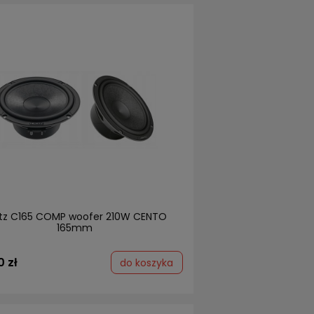
tz C165 COMP woofer 210W CENTO
165mm
0 zł
do koszyka