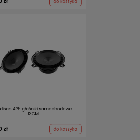
0 zł
do koszyka
dison AP5 głośniki samochodowe
13CM
0 zł
do koszyka