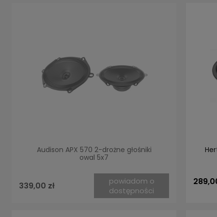
Audison APX 570 2-drożne głośniki
Her
owal 5x7
289,0
powiadom o
339,00 zł
dostępności