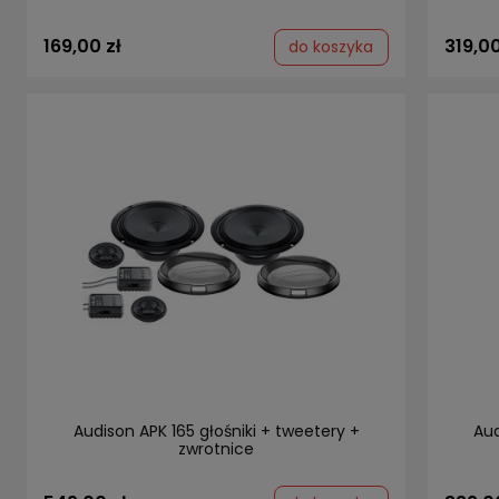
169,00 zł
319,00
do koszyka
Audison APK 165 głośniki + tweetery +
Aud
zwrotnice