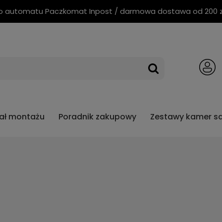
o automatu Paczkomat Inpost / darmowa dostawa od 200 zł 
iał montażu
Poradnik zakupowy
Zestawy kamer 
 Cartexim
3 lata gwarancji Mio