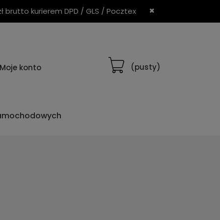
brutto kurierem DPD / GLS / Pocztex
(pusty)
Moje konto
samochodowych