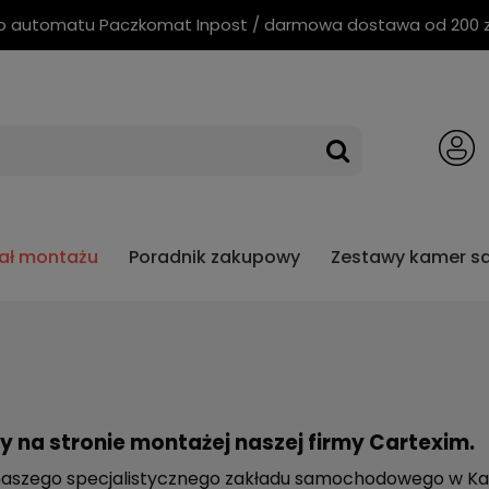
o automatu Paczkomat Inpost / darmowa dostawa od 200 zł 
iał montażu
Poradnik zakupowy
Zestawy kamer 
 Cartexim
3 lata gwarancji Mio
 na stronie montażej naszej firmy Cartexim.
naszego specjalistycznego zakładu samochodowego w Ka