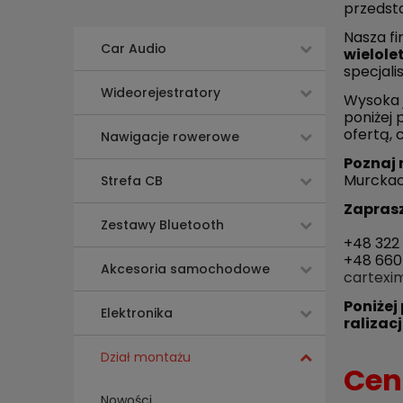
przedst
Nasza f
Car Audio
wielole
specjali
Wideorejestratory
Wysoka j
poniżej 
ofertą, 
Nawigacje rowerowe
Poznaj 
Murckach
Strefa CB
Zaprasz
Zestawy Bluetooth
+48 322 
+48 660
Akcesoria samochodowe
cartexi
Poniżej
Elektronika
ralizacj
Dział montażu
Cen
Nowości