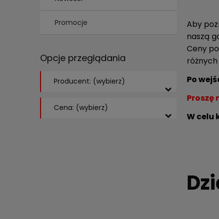
Promocje
Aby poz
naszą ga
Ceny pod
Opcje przeglądania
różnych 
Po wejś
Producent: (wybierz)
Proszę 
Cena: (wybierz)
W celu 
Dz