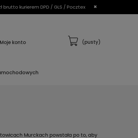
brutto kurierem DPD / GLS / Pocztex
(pusty)
Moje konto
samochodowych
towicach Murckach powstała po to, aby