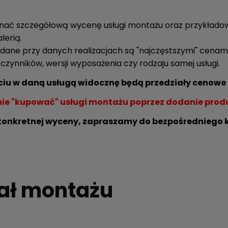
nać szczegółową wycenę usługi montażu oraz przykładowe
lerią.
ane przy danych realizacjach są "najczęstszymi" cenami 
czynników, wersji wyposażenia czy rodzaju samej usługi.
ciu w daną usługą widocznę będą przedziały cenow
nie "kupować" usługi montażu poprzez dodanie produ
konkretnej wyceny, zapraszamy do bezpośredniego k
iał montażu