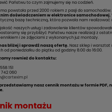
awić Państwu to czym zajmujemy się na codzień.
irma powstała przed 2000 rokiem z pasji do samochodów
tnim doświadczeniem w elektronice samochodowej.
styczną bazę techniczną, która pozwala nam realizować 
akość naszych usług i zadowolenie klientów spowodowało,
postaramy się przybliżyć Państwu nasze realizacji z osta
cennikiem i ze zdjęciami z wykonanych już montaży.
nas bliżej i sprawdź naszą ofertę.
Nasz sklep i warsztat
 od poniedziałku do piątku od godziny 8:00 do 16:00.
amy rownież do kontaktu:
558 151
 742 060
m@cartexim.pl
 przedstawiamy nasz cennik montażu w formie PDF, 
e.
nik montażu