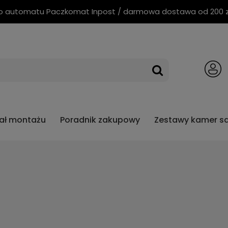
o automatu Paczkomat Inpost / darmowa dostawa od 200 zł 
iał montażu
Poradnik zakupowy
Zestawy kamer 
 Cartexim
3 lata gwarancji Mio