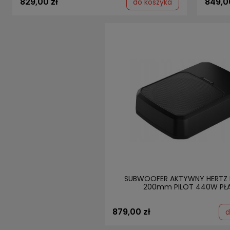
829,00 zł
849,0
do koszyka
SUBWOOFER AKTYWNY HERTZ 
200mm PILOT 440W PŁA
879,00 zł
d