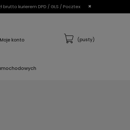
brutto kurierem DPD / GLS / Pocztex
(pusty)
Moje konto
samochodowych