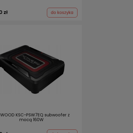
0 zł
do koszyka
NWOOD KSC-PSW7EQ subwoofer z
mocą 160W