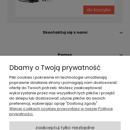
do koszyka
Skontaktuj się z nami
Pomoc
Dbamy o Twoją prywatność
Moje konto
Pliki cookies i pokrewne im technologie umożliwiają
poprawne działanie strony i pomagają nam dostosować
ofertę do Twoich potrzeb. Możesz zaakceptować
Płatności i dostawa
wykorzystanie przez nas wszystkich tych plików i przejść
do sklepu lub dostosować użycie plików do swoich
preferencji, wybierając opcję "Dostosuj zgody".
O nas
Więcej o plikach cookies przeczytasz w naszej Polityce
prywatności.
Zapisz się do Newslettera
zaakceptuj tylko niezbędne