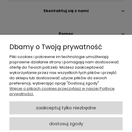
Skontaktuj się z nami
Pomoc
Dbamy o Twoją prywatność
Moje konto
Pliki cookies i pokrewne im technologie umożliwiają
poprawne działanie strony i pomagają nam dostosować
ofertę do Twoich potrzeb. Możesz zaakceptować
Płatności i dostawa
wykorzystanie przez nas wszystkich tych plików i przejść
do sklepu lub dostosować użycie plików do swoich
preferencji, wybierając opcję "Dostosuj zgody".
O nas
Więcej o plikach cookies przeczytasz w naszej Polityce
prywatności.
Zapisz się do Newslettera
zaakceptuj tylko niezbędne
dostosuj zgody