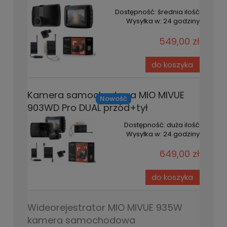
Dostępność:
średnia ilość
Wysyłka w:
24 godziny
549,00 zł
do koszyka
Kamera samochodowa MIO MIVUE
Nowość
903WD Pro DUAL przód+tył
Dostępność:
duża ilość
Wysyłka w:
24 godziny
649,00 zł
do koszyka
Wideorejestrator MIO MIVUE 935W
kamera samochodowa