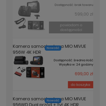
Dostępność:
brak towaru
599,00 zł
powiadom o
dostępności
Kamera samochodowa MIO MIVUE
Nowość
956W 4K HDR
Dostępność:
średnia ilość
Wysyłka w:
24 godziny
699,00 zł
do koszyka
Kamera samochodowa MIO MIVUE
Nowość
956WD Dual przód + tył 4K HDR