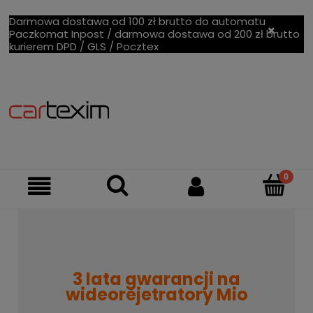
Darmowa dostawa od 100 zł brutto do automatu
Paczkomat Inpost / darmowa dostawa od 200 zł brutto
kurierem DPD / GLS / Pocztex
3 lata gwarancji na
wideorejetratory Mio