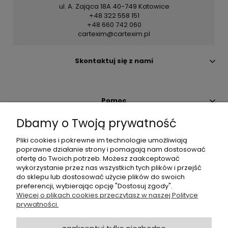
ul. A. Zająca 18A 40-749 Katowice
+48 322 558 151
+48 660 742 060
cartexim@cartexim.pl
Skontaktuj się z nami
Pomoc
Dbamy o Twoją prywatność
Moje konto
Pliki cookies i pokrewne im technologie umożliwiają
poprawne działanie strony i pomagają nam dostosować
ofertę do Twoich potrzeb. Możesz zaakceptować
Płatności i dostawa
wykorzystanie przez nas wszystkich tych plików i przejść
do sklepu lub dostosować użycie plików do swoich
preferencji, wybierając opcję "Dostosuj zgody".
O nas
Więcej o plikach cookies przeczytasz w naszej Polityce
prywatności.
Zapisz się do Newslettera