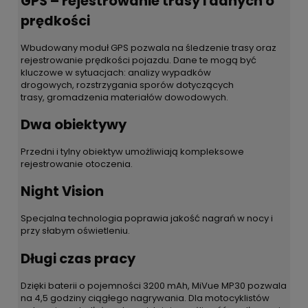
GPS – rejestrowanie trasy i danych o
prędkości
Wbudowany moduł GPS pozwala na śledzenie trasy oraz
rejestrowanie prędkości pojazdu. Dane te mogą być
kluczowe w sytuacjach: analizy wypadków
drogowych, rozstrzygania sporów dotyczących
trasy, gromadzenia materiałów dowodowych.
Dwa obiektywy
Przedni i tylny obiektyw umożliwiają kompleksowe
rejestrowanie otoczenia.
Night Vision
Specjalna technologia poprawia jakość nagrań w nocy i
przy słabym oświetleniu.
Długi czas pracy
Dzięki baterii o pojemności 3200 mAh, MiVue MP30 pozwala
na 4,5 godziny ciągłego nagrywania. Dla motocyklistów