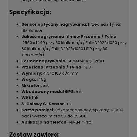
Specyfikacja:
Sensor optyczny nagrywania:
Przednia / Tylna:
4M Sensor
Jakość nagrywania filmów Przednia / Tylna
2560 x 1440 przy 30 klatkach/s /
FullHD 1920x1080 przy
60 klatkach/s / FullHD 1920x1080 HDR przy 30
klatkach/s)
Format nagrywania:
SuperMP4 (H.264)
Przesłona: Przednia / Tylna:
F2.0
Wymiary:
47.7 x 100 x 34 mm
Waga:
145g
Mikrofon:
tak
Wbudowany moduł GPS:
tak
Wifi:
tak
3-Osiowy G-Sensor
: tak
Karta pamięci:
Rekomendowany typ karty U3 V30
bądź wyższa, micro SD do 256GB
Aplikacja na telefon:
MiVue™ Pro
Zestaw zawiera: