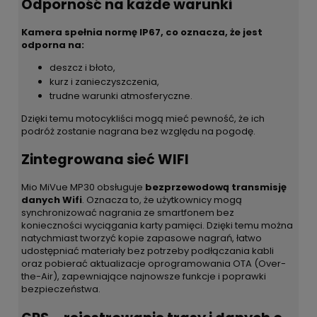
Odporność na każde warunki
Kamera spełnia normę IP67, co oznacza, że jest
odporna na:
deszcz i błoto,
kurz i zanieczyszczenia,
trudne warunki atmosferyczne.
Dzięki temu motocykliści mogą mieć pewność, że ich
podróż zostanie nagrana bez względu na pogodę.
Zintegrowana sieć WIFI
Mio MiVue MP30 obsługuje
bezprzewodową transmisję
danych Wifi
. Oznacza to, że użytkownicy mogą
synchronizować nagrania ze smartfonem bez
konieczności wyciągania karty pamięci. Dzięki temu można
natychmiast tworzyć kopie zapasowe nagrań, łatwo
udostępniać materiały bez potrzeby podłączania kabli
oraz pobierać aktualizacje oprogramowania OTA (Over-
the-Air), zapewniające najnowsze funkcje i poprawki
bezpieczeństwa.