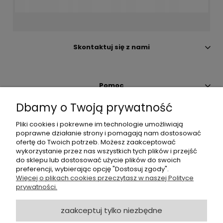
Skontaktuj się z nami
Pomoc
Dbamy o Twoją prywatność
Moje konto
Pliki cookies i pokrewne im technologie umożliwiają
poprawne działanie strony i pomagają nam dostosować
ofertę do Twoich potrzeb. Możesz zaakceptować
Płatności i dostawa
wykorzystanie przez nas wszystkich tych plików i przejść
do sklepu lub dostosować użycie plików do swoich
preferencji, wybierając opcję "Dostosuj zgody".
O nas
Więcej o plikach cookies przeczytasz w naszej Polityce
prywatności.
Zapisz się do Newslettera
zaakceptuj tylko niezbędne