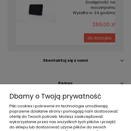
Dostępność:
na
wyczerpaniu
Wysyłka w:
24 godziny
269,00 zł
do koszyka
Skontaktuj się z nami
Pomoc
Dbamy o Twoją prywatność
Moje konto
Pliki cookies i pokrewne im technologie umożliwiają
poprawne działanie strony i pomagają nam dostosować
ofertę do Twoich potrzeb. Możesz zaakceptować
Płatności i dostawa
wykorzystanie przez nas wszystkich tych plików i przejść
do sklepu lub dostosować użycie plików do swoich