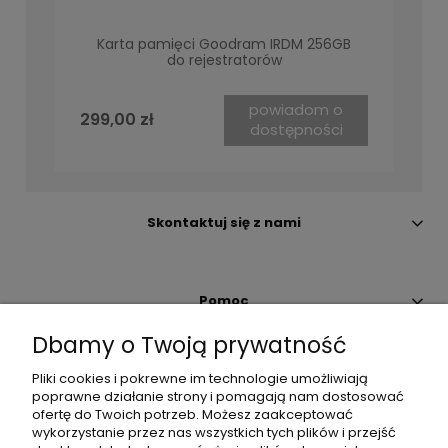
Karta pamięci Goodram IRDM 256GB
do rejestratorów
powiadom o
299,00 zł
dostępności
Skontaktuj się z nami
Pomoc
Dbamy o Twoją prywatność
Moje konto
Pliki cookies i pokrewne im technologie umożliwiają
poprawne działanie strony i pomagają nam dostosować
ofertę do Twoich potrzeb. Możesz zaakceptować
Płatności i dostawa
wykorzystanie przez nas wszystkich tych plików i przejść