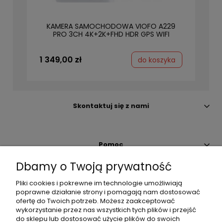
KAMERA SAMOCHODOWA VIOFO A229
PRO 3CH 4K+2K+FHD HDR GPS WIFI
SONY STARVIS 2
1 349,00 zł
do koszyka
Skontaktuj się z nami
Pomoc
Dbamy o Twoją prywatność
Moje konto
Pliki cookies i pokrewne im technologie umożliwiają
poprawne działanie strony i pomagają nam dostosować
ofertę do Twoich potrzeb. Możesz zaakceptować
Płatności i dostawa
wykorzystanie przez nas wszystkich tych plików i przejść
do sklepu lub dostosować użycie plików do swoich