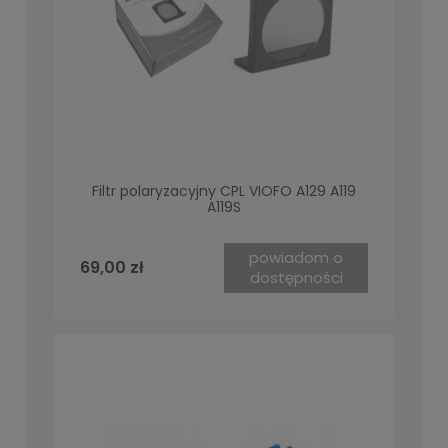
Filtr polaryzacyjny CPL VIOFO A129 A119
A119S
powiadom o
69,00 zł
dostępności